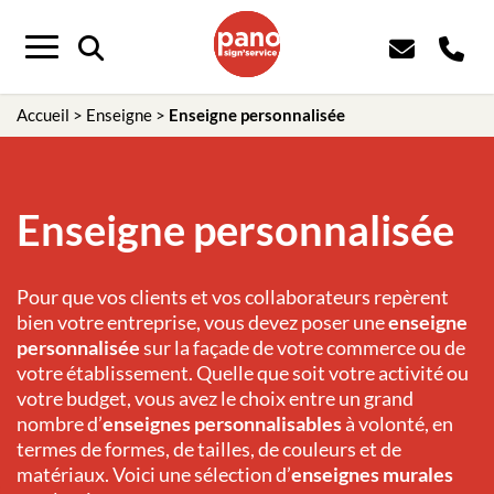
Menu
Accueil
>
Enseigne
>
Enseigne personnalisée
Enseigne personnalisée
Pour que vos clients et vos collaborateurs repèrent
bien votre entreprise, vous devez poser une
enseigne
personnalisée
sur la façade de votre commerce ou de
votre établissement. Quelle que soit votre activité ou
votre budget, vous avez le choix entre un grand
nombre d’
enseignes personnalisables
à volonté, en
termes de formes, de tailles, de couleurs et de
matériaux. Voici une sélection d’
enseignes murales