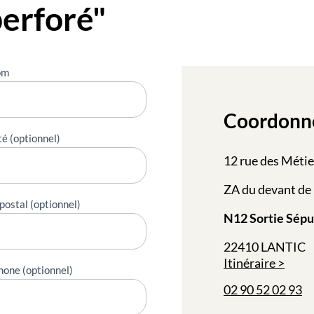
perforé"
om
Coordonn
té (optionnel)
12 rue des Métie
ZA du devant de 
postal (optionnel)
N12 Sortie Sépu
22410 LANTIC
Itinéraire
hone (optionnel)
02 90 52 02 93