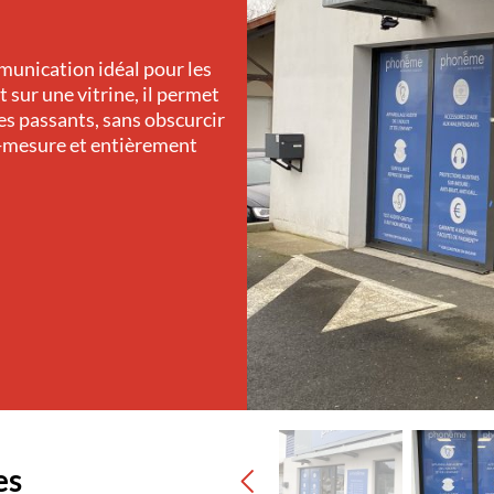
munication idéal pour les
t sur une vitrine, il permet
les passants, sans obscurcir
r-mesure et entièrement
es