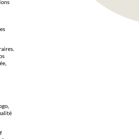
tions
ces
aires.
vos
ée,
ogo,
alité
f