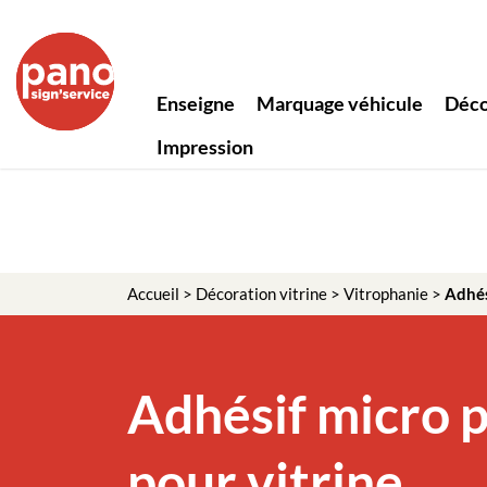
Enseigne
Marquage véhicule
Déco
Impression
Accueil
>
Décoration vitrine
>
Vitrophanie
>
Adhés
Adhésif micro 
pour vitrine