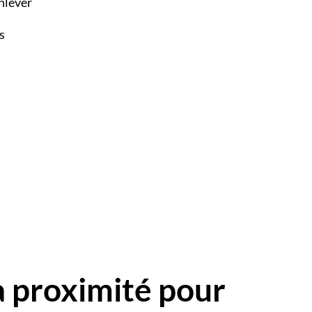
enlever
s
à proximité pour