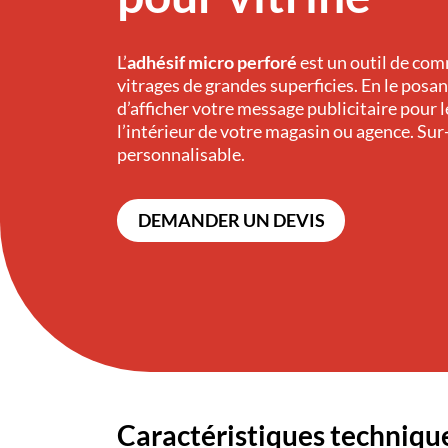
L’
adhésif micro perforé
est un outil de com
vitrages de grandes superficies. En le posan
d’afficher votre message publicitaire pour 
l’intérieur de votre magasin ou agence. Su
personnalisable.
DEMANDER UN DEVIS
Caractéristiques techniqu