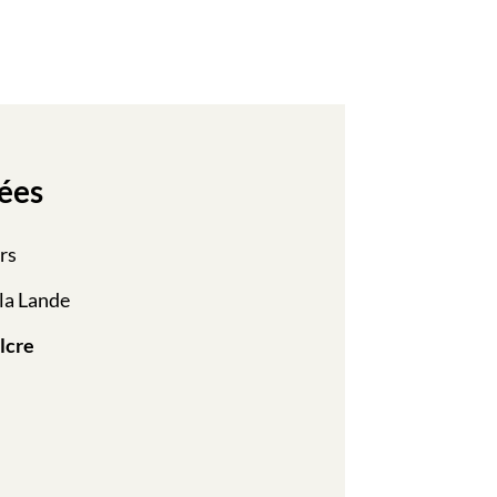
ées
rs
la Lande
lcre