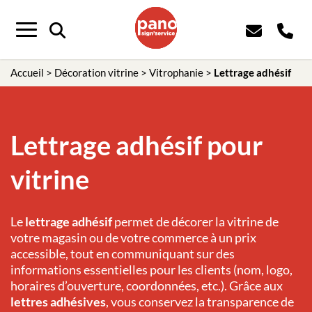
Menu
Accueil
>
Décoration vitrine
>
Vitrophanie
>
Lettrage adhésif
Lettrage adhésif pour
vitrine
Le
lettrage adhésif
permet de décorer la vitrine de
votre magasin ou de votre commerce à un prix
accessible, tout en communiquant sur des
informations essentielles pour les clients (nom, logo,
horaires d’ouverture, coordonnées, etc.). Grâce aux
lettres adhésives
, vous conservez la transparence de