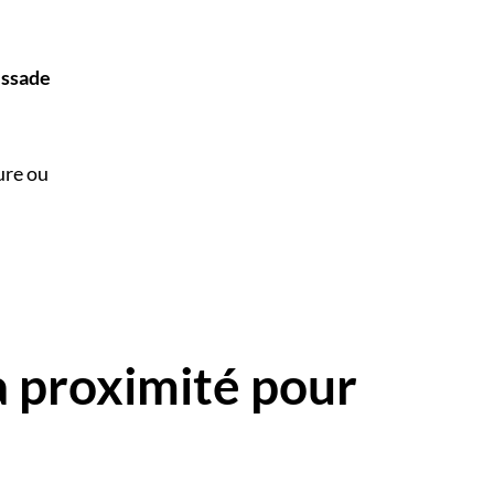
issade
ure ou
à proximité pour