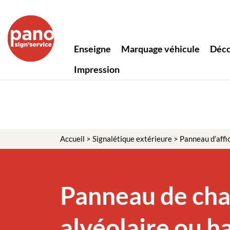
Enseigne
Marquage véhicule
Déco
Impression
Accueil
>
Signalétique extérieure
>
Panneau d’affi
Panneau de cha
alvéolaire ou h