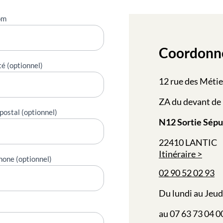
om
Coordonn
té (optionnel)
12 rue des Métie
ZA du devant de 
postal (optionnel)
N12 Sortie Sépu
22410 LANTIC
Itinéraire
hone (optionnel)
02 90 52 02 93
Du lundi au Jeud
au 07 63 73 04 0