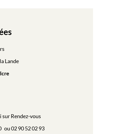
ées
rs
la Lande
lcre
i sur Rendez-vous
0 ou 02 90 52 02 93