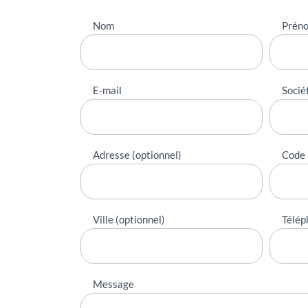
Nous
Nom
Prén
contacter
E-mail
Socié
Adresse (optionnel)
Code 
Ville (optionnel)
Télép
Message