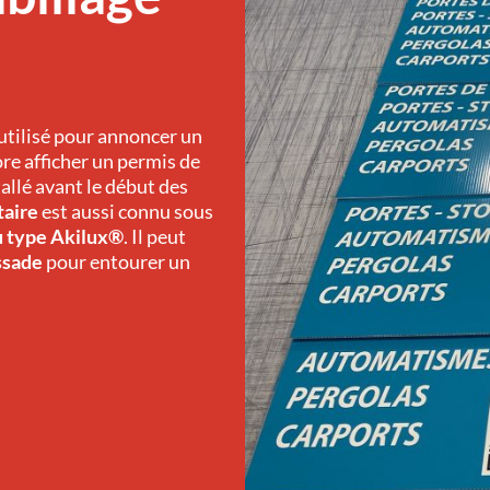
utilisé pour annoncer un
re afficher un permis de
tallé avant le début des
taire
est aussi connu sous
 type Akilux®
. Il peut
ssade
pour entourer un